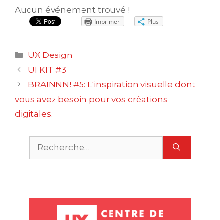
Aucun événement trouvé !
Imprimer
Plus
Catégories
UX Design
Navigation
UI KIT #3
des
BRAINNN! #5: L'inspiration visuelle dont
articles
vous avez besoin pour vos créations
digitales.
Rechercher :
O
P
m
m
M
u
c
a
e
S
s
t
r
r
u
D
g
n
S
e
c
e
e
v
s
r
i
i