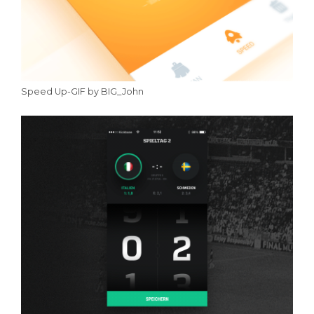
Speed Up-GIF by BIG_John