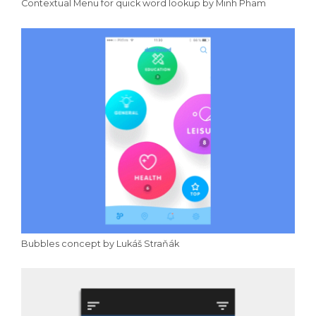
Contextual Menu for quick word lookup by Minh Pham
Bubbles concept by Lukáš Straňák