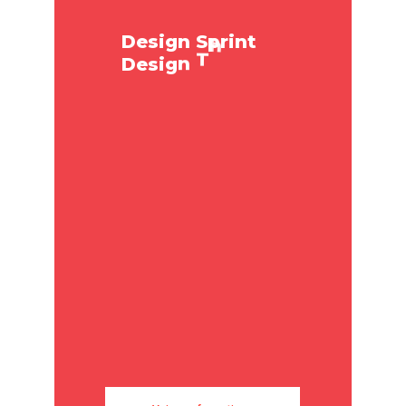
.
.
.
g
D
e
s
i
g
n
S
p
r
i
n
t
n
i
k
n
D
e
s
i
g
n
T
h
i