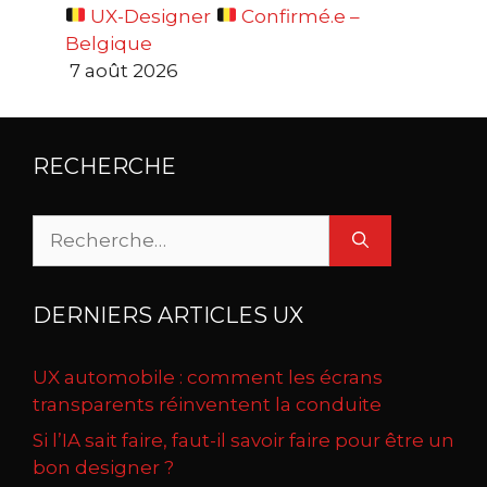
UX-Designer
Confirmé.e –
Belgique
7 août 2026
RECHERCHE
Rechercher :
DERNIERS ARTICLES UX
UX automobile : comment les écrans
transparents réinventent la conduite
Si l’IA sait faire, faut-il savoir faire pour être un
bon designer ?