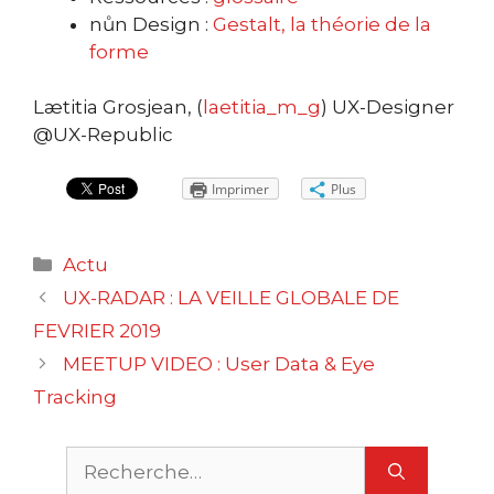
nůn Design :
Gestalt, la théorie de la
forme
Lætitia Grosjean, (
laetitia_m_g
) UX-Designer
@UX-Republic
Imprimer
Plus
Catégories
Actu
Navigation
UX-RADAR : LA VEILLE GLOBALE DE
des
FEVRIER 2019
articles
MEETUP VIDEO : User Data & Eye
Tracking
Rechercher :