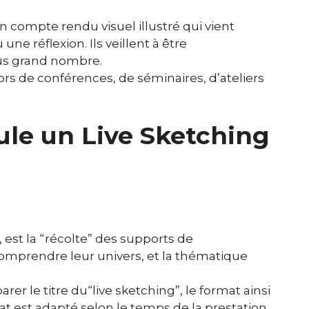
un compte rendu visuel illustré qui vient
une réflexion. Ils veillent à être
us grand nombre.
ors de conférences, de séminaires, d’ateliers
le un Live Sketching
 est la “récolte” des supports de
omprendre leur univers, et la thématique
er le titre du“live sketching”, le format ainsi
t est adapté selon le temps de la prestation.