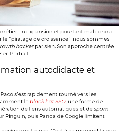
 métier en expansion et pourtant mal connu :
ir le “piratage de croissance”, nous sommes
rowth hacker
parisien. Son approche centrée
er. Portrait.
mation autodidacte et
 Paco s’est rapidement tourné vers les
otamment le
black hat SEO
, une forme de
nération de liens automatiques et de
spam
,
r Pinguin, puis Panda de Google limitent
 hacking
en France. C’est à ce moment là que