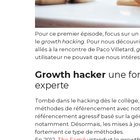
Pour ce premier épisode, focus sur un
le
growth hacking
. Pour nous découvr
allés à la rencontre de Paco Villetard,
g
utilisateur ne pouvait que nous intéress
Growth hacker
une for
experte
Tombé dans le hacking dès le collège,
méthodes de référencement avec n
référencement agressif basé sur la gé
notamment. Désormais, les mises à jou
fortement ce type de méthodes.
En 2012,
The Family
introduit le
growth