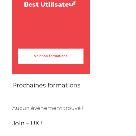
T
e
s
t
U
t
i
l
i
s
a
t
e
u
r
r
a
e
s
U
s
e
r
R
e
Voir nos formations
Prochaines formations
Aucun événement trouvé !
Join – UX !