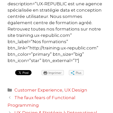
description=”UX-REPUBLIC est une agence
spécialisée en stratégie data et conception
centrée utilisateur. Nous sommes
également centre de formation agréé.
Retrouvez toutes nos formations sur notre
site training.ux-republic.com”
btn_label=”Nos formations”
btn_link=”http://training.ux-republic.com”
btn_color=”primary” btn_size=”big”
btn_icon=”star” btn_external=”1″]
Imprimer
Plus
Catégories
Customer Experience
,
UX Design
Navigation
The faux fears of Functional
des
Programming
articles
UX-Design & Stratégie à l'international