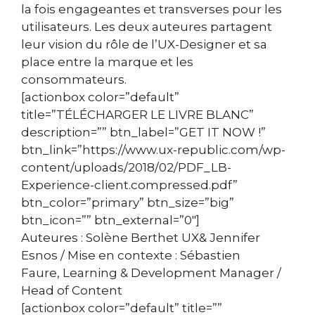
la fois engageantes et transverses pour les
utilisateurs. Les deux auteures partagent
leur vision du rôle de l’UX-Designer et sa
place entre la marque et les
consommateurs.
[actionbox color=”default”
title=”TÉLÉCHARGER LE LIVRE BLANC”
description=”” btn_label=”GET IT NOW !”
btn_link=”https://www.ux-republic.com/wp-
content/uploads/2018/02/PDF_LB-
Experience-client.compressed.pdf”
btn_color=”primary” btn_size=”big”
btn_icon=”” btn_external=”0″]
Auteures :
Solène Berthet
UX&
Jennifer
Esnos
/ Mise en contexte : Sébastien
Faure, Learning & Development Manager /
Head of Content
[actionbox color=”default” title=””