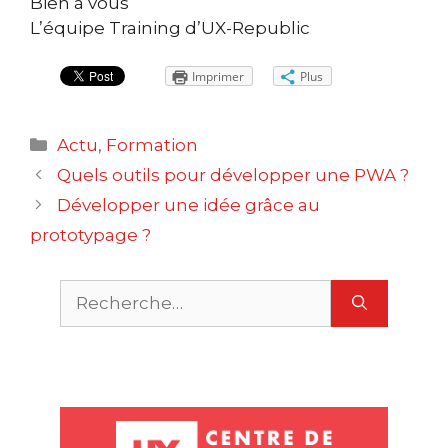
Bien à vous
L’équipe Training d’UX-Republic
Imprimer
Plus
Catégories
Actu
,
Formation
Navigation
Quels outils pour développer une PWA ?
des
Développer une idée grâce au
articles
prototypage ?
Rechercher :
U
X
n
a
e
L
m
O
g
P
u
S
c
r
m
M
u
S
c
a
e
s
t
r
r