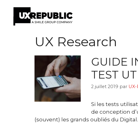
Aller
UX Research
au
contenu
GUIDE 
TEST UT
2 juillet 2019
par
UX-
Si les tests util
de conception d’u
(souvent) les grands oubliés du Digital.