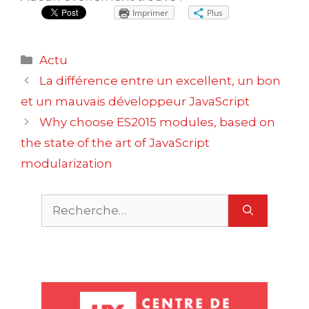
Imprimer
Plus
Catégories
Actu
Navigation
La différence entre un excellent, un bon
des
et un mauvais développeur JavaScript
articles
Why choose ES2015 modules, based on
the state of the art of JavaScript
modularization
Rechercher :
m
O
P
u
r
c
X
S
m
M
u
S
c
a
e
s
t
r
r