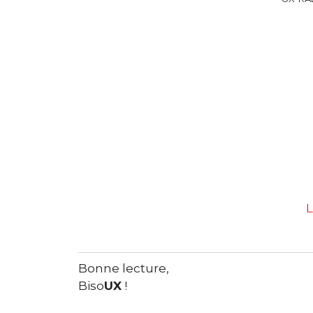
L
Bonne lecture,
Biso
UX
!