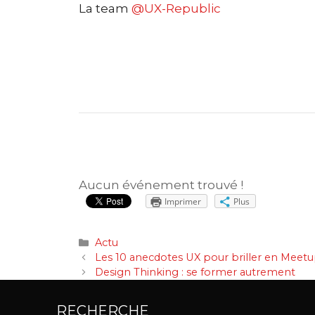
La team
@UX-Republic
Aucun événement trouvé !
Imprimer
Plus
Catégories
Actu
Navigation
Les 10 anecdotes UX pour briller en Meet
des
Design Thinking : se former autrement
articles
RECHERCHE