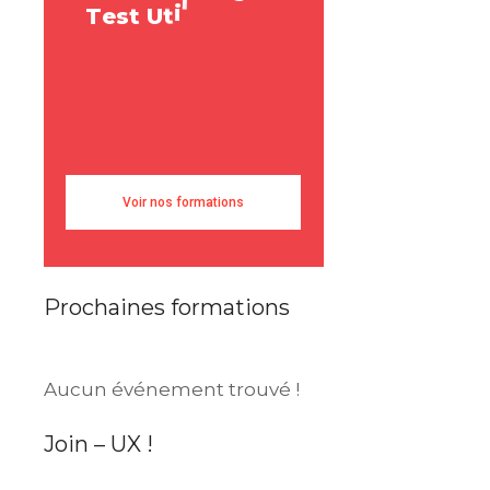
e
t
a
T
e
s
t
U
t
i
l
i
s
Voir nos formations
Prochaines formations
Aucun événement trouvé !
Join – UX !