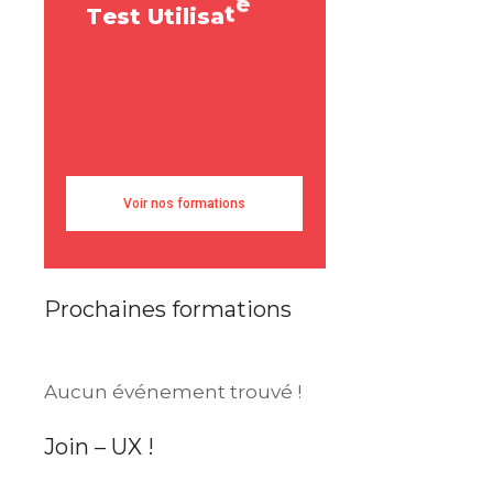
T
e
s
t
U
t
i
l
i
s
a
t
e
u
r
a
e
s
e
U
s
e
r
R
Voir nos formations
Prochaines formations
Aucun événement trouvé !
Join – UX !