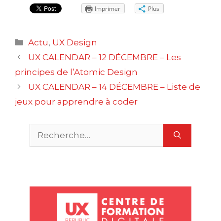
Imprimer
Plus
Catégories
Actu
,
UX Design
Navigation
UX CALENDAR – 12 DÉCEMBRE – Les
des
principes de l’Atomic Design
articles
UX CALENDAR – 14 DÉCEMBRE – Liste de
jeux pour apprendre à coder
Rechercher :
O
P
m
m
M
u
u
S
c
a
e
s
t
r
r
D
g
n
S
e
c
e
e
v
s
r
i
i
r
T
U
u
e
a
e
s
s
t
t
t
r
i
i
l