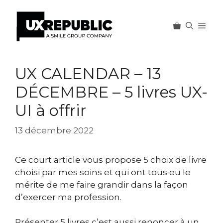
Men
Aller
au
UX CALENDAR – 13
contenu
DÉCEMBRE – 5 livres UX-
UI à offrir
13 décembre 2022
Ce court article vous propose 5 choix de livre
choisi par mes soins et qui ont tous eu le
mérite de me faire grandir dans la façon
d’exercer ma profession.
Présenter 5 livres c’est aussi renoncer à un