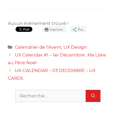
Aucun événement trouvé !
Imprimer
Plus
Catégories
Calendrier de l'Avent
,
UX Design
Navigation
UX Calendar #1 – 1er Décembre : Ma Liste
des
au Père Noël
articles
UX-CALENDAR – 03 DECEMBRE – UX
CARDS
Rechercher :