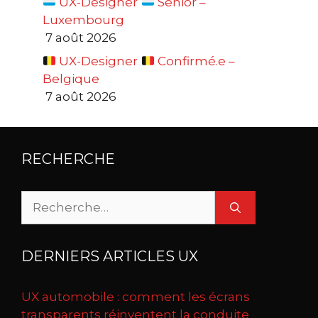
UX-Designer
Senior –
Luxembourg
7 août 2026
UX-Designer
Confirmé.e –
Belgique
7 août 2026
RECHERCHE
Rechercher :
DERNIERS ARTICLES UX
UX automobile : comment les écrans
transparents réinventent la conduite