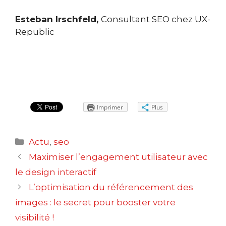
Esteban Irschfeld,
Consultant SEO chez UX-
Republic
Imprimer
Plus
Catégories
Actu
,
seo
Navigation
Maximiser l’engagement utilisateur avec
des
le design interactif
articles
L’optimisation du référencement des
images : le secret pour booster votre
visibilité !