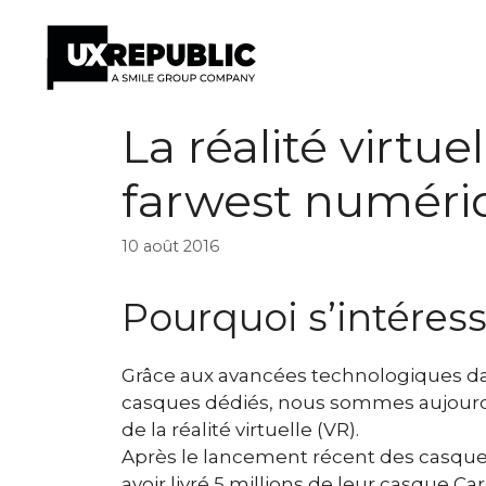
Aller
La réalité virtue
au
contenu
farwest numéri
10 août 2016
Pourquoi s’intéresse
Grâce aux avancées technologiques da
casques dédiés, nous sommes aujourd’h
de la réalité virtuelle (VR).
Après le lancement récent des casques
avoir livré 5 millions de leur casque 