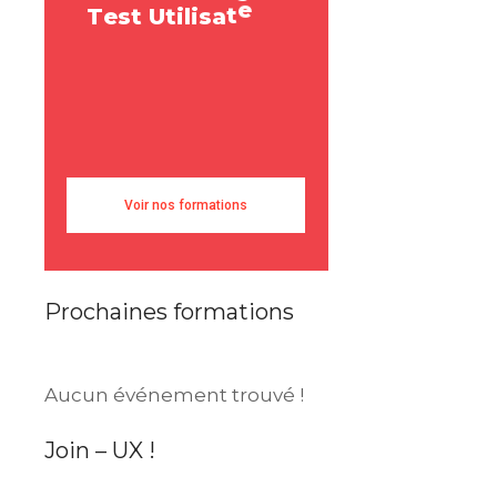
T
e
s
t
U
t
i
l
i
s
a
t
e
u
r
h
U
c
r
a
U
s
e
r
R
e
s
e
Voir nos formations
Prochaines formations
Aucun événement trouvé !
Join – UX !