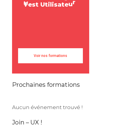
T
e
s
t
U
t
i
l
i
s
a
t
e
u
r
r
a
e
s
U
s
e
r
R
e
Voir nos formations
Prochaines formations
Aucun événement trouvé !
Join – UX !