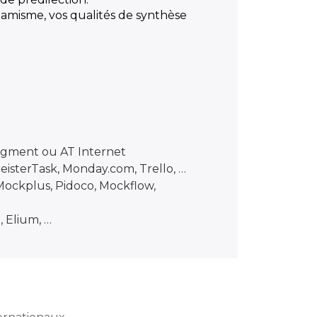
namisme, vos qualités de synthèse
egment ou AT Internet
 MeisterTask, Monday.com, Trello, …
 Mockplus, Pidoco, Mockflow,
 Elium, …