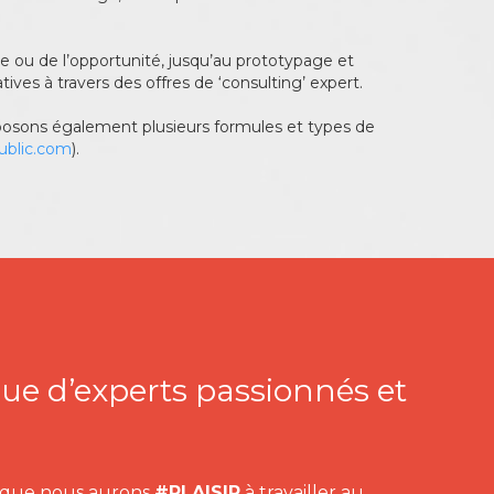
e ou de l’opportunité, jusqu’au prototypage et
ives à travers des offres de ‘consulting’ expert.
osons également plusieurs formules et types de
public.com
).
que d’experts passionnés et
s que nous aurons
#PLAISIR
à travailler au