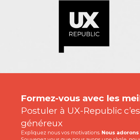
Formez-vous avec les meil
Postuler à UX-Republic c’es
généreux
Expliquez nous vos motivations.
Nous adorons l
Souvenez vous que nous avons une règle, nou