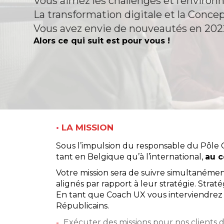
Vous aimez les challenges et l’environ
La transformation digitale et la Conce
Vous avez envie de nouveautés en 2022
Alors ce qui suit est pour vous !
•
LA MISSION
Sous l’impulsion du responsable du Pôle 
tant en Belgique qu’à l’international,
au c
Votre mission sera de suivre simultanément 
alignés par rapport à leur stratégie. Strat
En tant que Coach UX vous interviendrez 
Républicains.
Exécuter des missions pour nos client