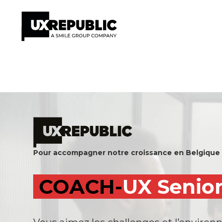
Aller
au
contenu
Pour accompagner notre croissance en Belgique
COACH-
UX Senio