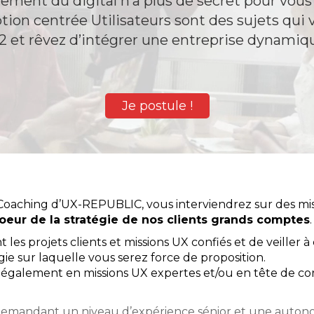
nement du digital n’a plus de secret pour vous
ption centrée Utilisateurs sont des sujets qui
 et rêvez d’intégrer une entreprise dynamique
Je postule !
Coaching d’UX-REPUBLIC, vous interviendrez sur des miss
oeur de la stratégie de nos clients grands comptes
.
les projets clients et missions UX confiés et de veiller 
égie sur laquelle vous serez force de proposition.
également en missions UX expertes et/ou en tête de cor
s demandant un niveau d’expérience sénior et une auto