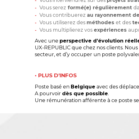
Vous interviendrez sur des
projets str
Vous serez
formé(e) régulièrement
d
Vous contribuerez
au rayonnement de 
Vous utiliserez des
méthodes
et des
te
Vous multiplierez vos
expériences
aupr
Avec une
perspective d’évolution réelle
UX-REPUBLIC que chez nos clients. Nous v
secteur, et d’y occuper un poste polyvalen
•
PLUS D’INFOS
Poste basé en
Belgique
avec des déplacem
A pourvoir
dès que possible
.
Une rémunération afférente à ce poste sera