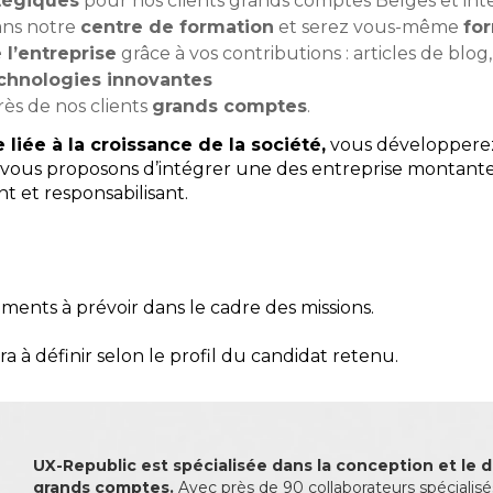
atégiques
pour nos clients grands comptes Belges et int
ans notre
centre de formation
et serez vous-même
fo
l’entreprise
grâce à vos contributions : articles de blog,
chnologies innovantes
ès de nos clients
grands comptes
.
 liée à la croissance de la société,
vous développerez
ous proposons d’intégrer une des entreprise montante 
t et responsabilisant.
ents à prévoir dans le cadre des missions.
 à définir selon le profil du candidat retenu.
UX-Republic est spécialisée dans la conception et le d
grands comptes.
Avec près de 90 collaborateurs spécialis