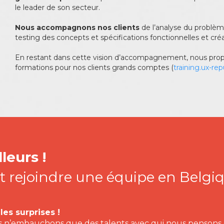
le leader de son secteur.
Nous accompagnons nos clients
de l’analyse du problèm
testing des concepts et spécifications fonctionnelles et créat
En restant dans cette vision d’accompagnement, nous prop
formations pour nos clients grands comptes (
training.ux-re
leurs !
t rejoindre une équipe en Belgi
es surprises !
s n’embauchons que des talents avec qui nous penson