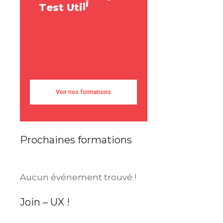
e
T
e
s
t
U
t
i
l
i
s
a
t
e
u
r
s
e
R
r
U
s
e
Voir nos formations
Prochaines formations
Aucun événement trouvé !
Join – UX !