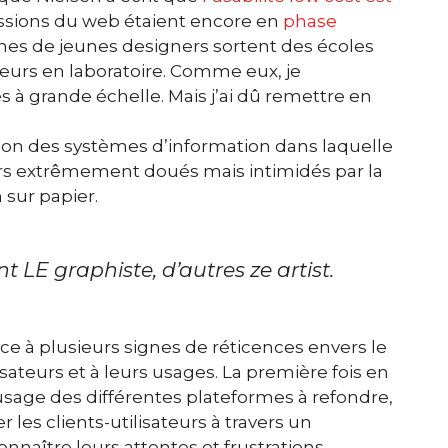
fessions du web étaient encore en
phase
nes de je
unes designers sortent des écoles
teurs en laboratoire. Comme eux, je
 à grande échelle. Mais j’ai dû remettre en
tion des systèmes d’information dans laquelle
urs extrêmement doués mais intimidés par la
 sur papier.
nt LE graphiste, d’autres
ze artist
.
ace à plusieurs signes de réticences envers le
sateurs et à leurs usages. La première fois en
usage des différentes plateformes à refondre,
ter les clients-utilisateurs à travers un
nnaître leurs attentes et frustrations.