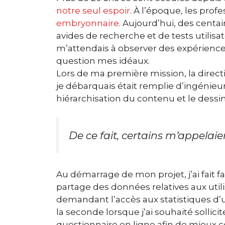
notre seul espoir
. À l’époque, les pro
embryonnaire
. Aujourd’hui, des centai
avides de recherche et de tests utilisa
m’attendais à observer des expériences
question mes idéaux.
Lors de ma première mission, la direc
je débarquais était remplie d’ingénie
hiérarchisation du contenu et le dessin
De ce fait, certains m’appelaie
Au démarrage de mon projet, j’ai fait f
partage des données relatives aux utili
demandant l’accès aux statistiques d’
la seconde lorsque j’ai souhaité
sollici
questionnaire en ligne afin de mieux co