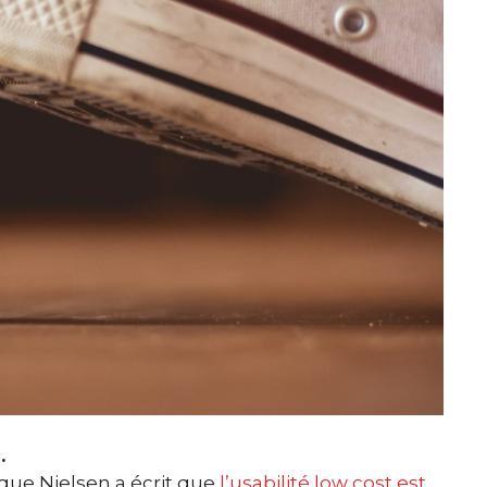
.
que Nielsen a écrit que
l’usabilité low cost est