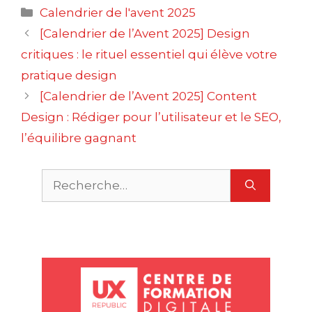
Catégories
Calendrier de l'avent 2025
Navigation
[Calendrier de l’Avent 2025] Design
des
critiques : le rituel essentiel qui élève votre
articles
pratique design
[Calendrier de l’Avent 2025] Content
Design : Rédiger pour l’utilisateur et le SEO,
l’équilibre gagnant
Rechercher :
m
O
P
u
r
c
m
M
u
S
c
a
e
s
t
r
r
S
D
g
n
S
e
c
e
e
v
s
r
i
i
X
T
U
u
e
a
e
s
s
t
t
t
r
i
i
l