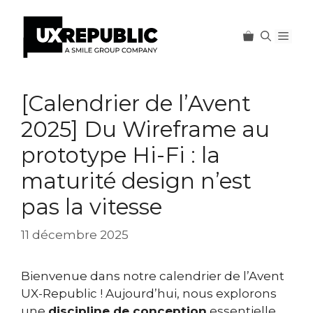
Men
Aller
au
[Calendrier de l’Avent
contenu
2025] Du Wireframe au
prototype Hi-Fi : la
maturité design n’est
pas la vitesse
11 décembre 2025
Bienvenue dans notre calendrier de l’Avent
UX-Republic ! Aujourd’hui, nous explorons
une
discipline de conception
essentielle