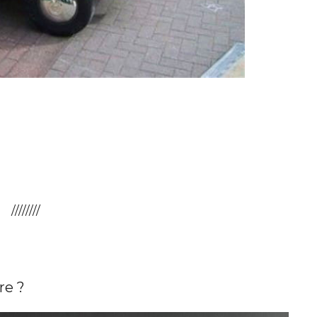
////////
re ?