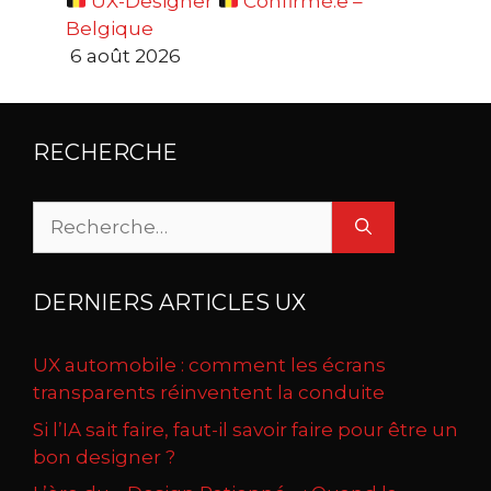
UX-Designer
Confirmé.e –
Belgique
6 août 2026
RECHERCHE
Rechercher :
DERNIERS ARTICLES UX
UX automobile : comment les écrans
transparents réinventent la conduite
Si l’IA sait faire, faut-il savoir faire pour être un
bon designer ?