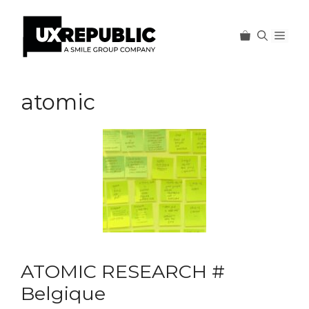
Men
Aller
au
atomic
contenu
ATOMIC RESEARCH #
Belgique