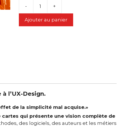
-
+
quantité
de
Ajouter au panier
Jeu
des
7'UX
Familles
 à l’UX-Design.
ffet de la simplicité mal acquise.»
de cartes qui présente une vision complète de
des, des logiciels, des auteurs et les métiers