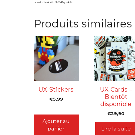
préalable écrit d’UX-Republic.
Produits similaires
UX-Stickers
UX-Cards –
Bientôt
€
5,99
disponible
€
29,90
Ajouter au
panier
Lire la suite