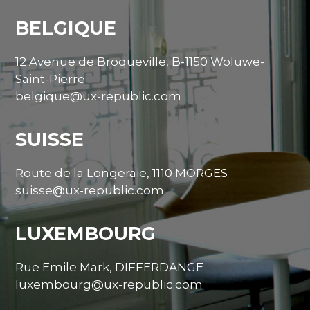
BELGIQUE
12 Avenue de Broqueville, B-1150 Woluwe-
Saint-Pierre
belgique@ux-republic.com
SUISSE
Route de la Longeraie, 1110 MORGES
suisse@ux-republic.com
LUXEMBOURG
Rue Emile Mark, DIFFERDANGE
luxembourg@ux-republic.com