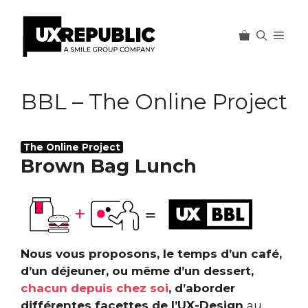
Men
Aller
au
BBL – The Online Project
contenu
The Online Project
Brown Bag Lunch
Nous vous proposons, le temps d’un café,
d’un déjeuner, ou même d’un dessert,
chacun depuis chez soi
, d’aborder
différentes facettes de l’UX-Design
au